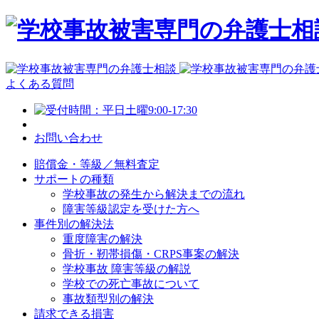
よくある質問
お問い合わせ
賠償金・等級／無料査定
サポートの種類
学校事故の発生から解決までの流れ
障害等級認定を受けた方へ
事件別の解決法
重度障害の解決
骨折・靭帯損傷・CRPS事案の解決
学校事故 障害等級の解説
学校での死亡事故について
事故類型別の解決
請求できる損害