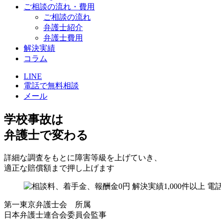
ご相談の流れ・費用
ご相談の流れ
弁護士紹介
弁護士費用
解決実績
コラム
LINE
電話で無料相談
メール
学校事故は
弁護士で変わる
詳細な調査をもとに障害等級を上げていき、
適正な賠償額まで押し上げます
第一東京弁護士会 所属
日本弁護士連合会委員会監事